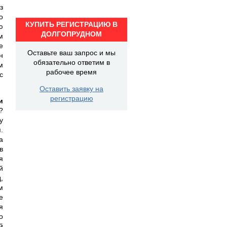
з
о
КУПИТЬ РЕГИСТРАЦИЮ В
ю
ДОЛГОПРУДНОМ
м
е
Оставьте ваш запрос и мы
н
обязательно ответим в
м
рабочее время
с
Оставить заявку на
регистрацию
и
?
у
.
а
в
я
й
,
м
е
я
о
й