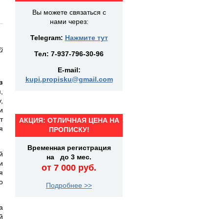
Вы можете связаться с
нами через:
Telegram:
Нажмите тут
й
Тел:
7-937-796-30-96
E-mail:
kupi.propisku@gmail.com
в
,
,
и
т
АКЦИЯ: ОТЛИЧНАЯ ЦЕНА НА
я
ПРОПИСКУ!
Временная регистрация
й
на до 3 мес.
и
от 7 000 руб.
я
о
Подробнее >>
а
й