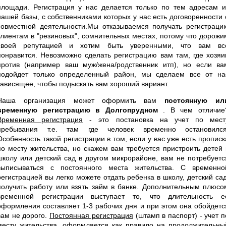
площади. Регистрация у нас делается только по тем адресам и
нашей базы, с собственниками которых у нас есть договоренности 
совместной деятельности.Мы отказываемся получать регистраци
клиентам в "резиновых", сомнительных местах, потому что дорожи
своей репутацией и хотим быть уверенными, что вам вс
понравится. Невозможно сделать регистрацию вам там, где хозяи
против (например ваш муж/жена/родственник итп), но если ва
подойдет только определенный район, мы сделаем все от на
зависящее, чтобы подыскать вам хороший вариант.
Наша организация может оформить вам
постоянную ил
временную регистрацию в Долгопрудном
. В чем отличие
Временная регистрация
- это постановка на учет по мест
пребывания т.е. там где человек временно остановился
Особенность такой регистрации в том, если у вас уже есть прописк
по месту жительства, но скажем вам требуется пристроить детей 
школу или детский сад в другом микрорайоне, вам не потребуетс
выписываться с постоянного места жительства. С временно
регистрацией вы легко можете отдать ребенка в школу, детский сад
получить работу или взять займ в банке. Дополнительным плюсо
временной регистрации выступает то, что длительность е
оформления составляет 1-3 рабочих дня и при этом она обойдетс
вам не дорого.
Постоянная регистрация
(штамп в паспорт) - учет п
месту жительства, оформляется как правило на продолжительны