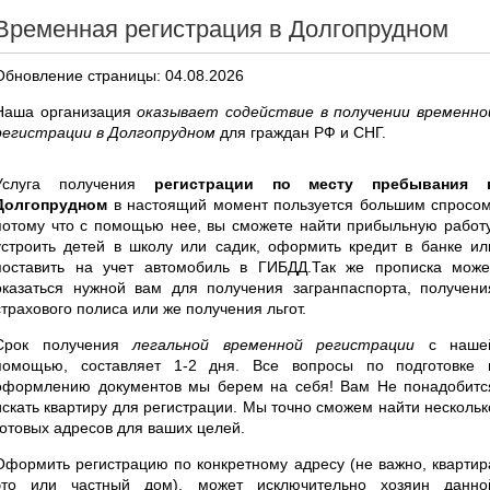
Временная регистрация в Долгопрудном
Обновление страницы: 04.08.2026
Наша организация
оказывает содействие в получении временно
регистрации в Долгопрудном
для граждан РФ и СНГ.
Услуга получения
регистрации по месту пребывания 
Долгопрудном
в настоящий момент пользуется большим спросом
потому что с помощью нее, вы сможете найти прибыльную работу
устроить детей в школу или садик, оформить кредит в банке ил
поставить на учет автомобиль в ГИБДД.Так же прописка може
оказаться нужной вам для получения загранпаспорта, получени
страхового полиса или же получения льгот.
Срок получения
легальной временной регистрации
с наше
помощью, составляет 1-2 дня. Все вопросы по подготовке 
оформлению документов мы берем на себя! Вам Не понадобитс
искать квартиру для регистрации. Мы точно сможем найти нескольк
готовых адресов для ваших целей.
Оформить регистрацию по конкретному адресу (не важно, квартир
это или частный дом), может исключительно хозяин данно