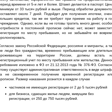
период времени от 5-и лет и более. Штамп делается в паспорт. Цен
минимум от 33 тысяч рублей и выше. Период обработки документо
составляет около 7 дней. Подойдет для получения ипотеки, очен
больших кредитов, так же ее требуют при приеме на работу в го
учреждение. Однако, если вы не готовы тратить много денег, особо
потребности в постоянной прописке сейчас нет, может заместит
регистрация по месту пребывания, но не забывайте ее воврем
пролонгировать.
Согласно закону Российской Федерации, россияне и мигранты, а та
же люди без гражданства, временно пребывающие или длительн
проживающие на территории России, должны встать н
регистрационный учет по месту пребывания или жительства. Данно
требование изложено в ФЗ от 21.12.2013 года № 376-ФЗ. Согласн
этому существует административная ответственность в виде штраф
за не своевременное получение временной регистрации ил
прописки. Размер наказания рознится в каждом случае
частников не имеющих регистрации от 2 до 5 тысяч рублей
для бизнеса, сдающих жилье людям, живущим без
регистрации, от 250 до 750 тысяч рублей.